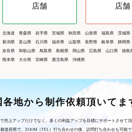
店舗
店舗
北海道
青森県
岩手県
宮城県
秋田県
山形県
福島県
茨城県
新潟県
富山県
石川県
福井県
山梨県
長野県
岐阜県
静岡県
奈良県
和歌山県
鳥取県
島根県
岡山県
広島県
山口県
徳島
熊本県
大分県
宮崎県
鹿児島県
沖縄県
国各地から制作依頼頂いてま
で売上アップだけでなく、多くの利益アップを目標にサポートさせて頂
都道府県で、ZOOM（TEL）打ち合わせの後、訪問打ち合わせも可能